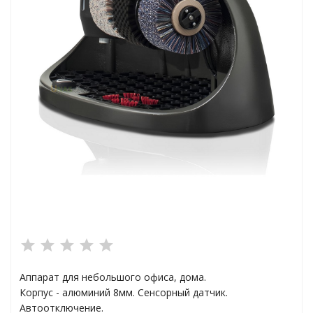
ха
а
плексы
анции
Аппарат для небольшого офиса, дома.
ы
Корпус - алюминий 8мм. Сенсорный датчик.
Автоотключение.