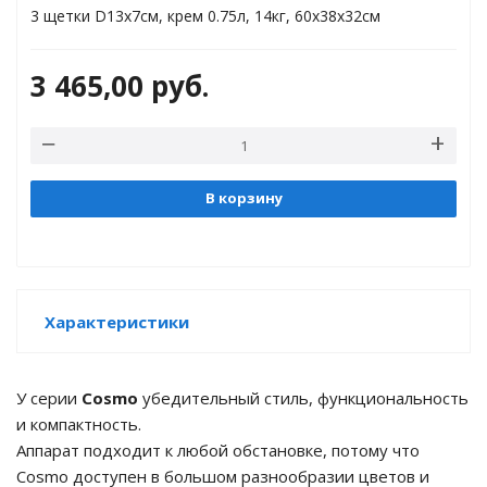
торы
3 щетки D13x7см, крем 0.75л, 14кг, 60x38x32см
ды
3 465,00
руб.
В корзину
Характеристики
У серии
Cosmo
убедительный стиль, функциональность
и компактность.
Аппарат подходит к любой обстановке, потому что
Cosmo доступен в большом разнообразии цветов и