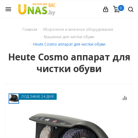
0
menu
ечное
Главная
Уборочное и моечное оборудование
Машинки для чистки обуви
вления
Heute Cosmo аппарат для чистки обуви
Heute Cosmo аппарат для
и обуви
чистки обуви
ины
ПОД ЗАКАЗ 24 ДНЯ
equalizer
 техника