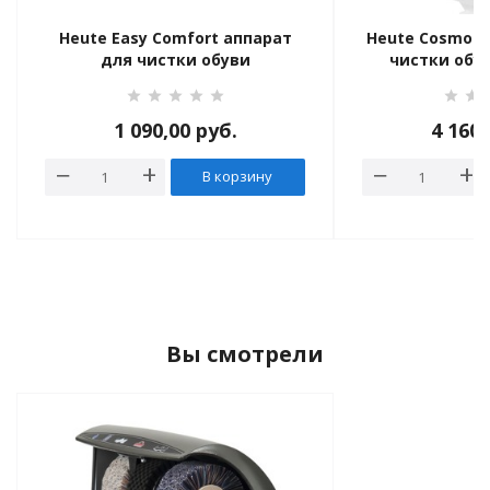
Heute Easy Comfort аппарат
Heute Cosmo P
для чистки обуви
чистки обу
1 090,00
руб.
4 160
В корзину
Вы смотрели