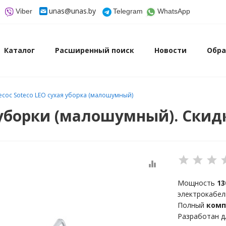
unas@unas.by
Viber
Telegram
WhatsApp
Каталог
Расширенный поиск
Новости
Обра
сос Soteco LEO сухая уборка (малошумный)
 уборки (малошумный). Скидк
equalizer
Мощность
13
электрокабель 
Полный
комп
Разработан дл