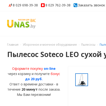
8 029
698-39-38
8 029
762-39-38
Заказать звонок
Главная
Уборочное и моечное оборудование
Пылесосы
Пыле
Пылесос Soteco LEO сухой
Оформите покупку
on-line
через корзину и получите
бонус
до 20 руб.
Ответ о времени доставки - в
течение
20 минут
после заказа.
Мы Вам перезвоним!