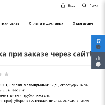
Вход
Поиск
тная связь
Оплата и доставка
О магазине
0
а при заказе через сайт!
equalizer
0
00Вт
, бак
10л
,
малошумный
: 57 дБ, аксессуары 36 мм,
8,5 м, вес 8 кг.
лект
: шланги, трубки, насадки.
я проф. уборки в гостиницах, школах, офисах, а также