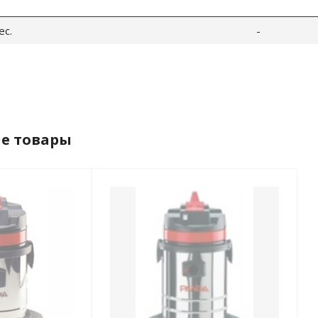
ес.
-
е товары