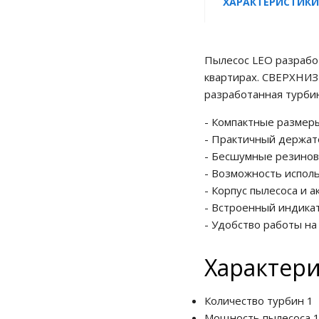
ХАРАКТЕРИСТИКИ
Пылесос LEO разработ
квартирах. СВЕРХНИЗ
разработанная турби
- Компактные размеры
- Практичный держате
- Бесшумные резинов
- Возможность исполь
- Корпус пылесоса и 
- Встроенный индика
- Удобство работы н
Характер
Количество турбин
1
Мощность пылесоса
1