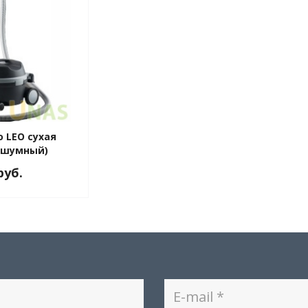
o LEO сухая
ошумный)
руб.