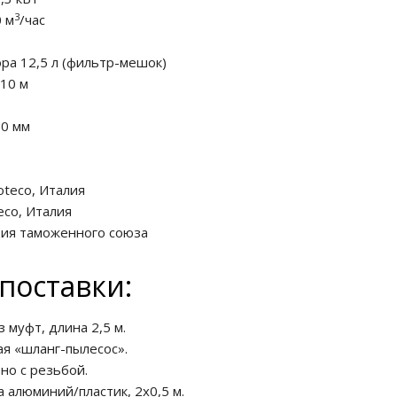
3
 м
/час
ора
12,5 л (фильтр-мешок)
10 м
0 мм
oteco, Италия
eco, Италия
ия таможенного союза
поставки:
 муфт, длина 2,5 м.
я «шланг-пылесос».
но с резьбой.
 алюминий/пластик, 2х0,5 м.