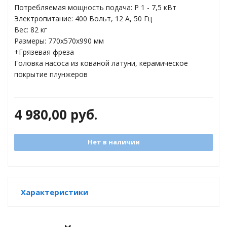
торы
Потребляемая мощность подача: P 1 - 7,5 кВт
Электропитание: 400 Вольт, 12 A, 50 Гц
Вес: 82 кг
ды
Размеры: 770x570x990 мм
+Грязевая фреза
Головка насоса из кованой латуни, керамическое
покрытие плунжеров
4 980,00
руб.
Нет в наличии
Характеристики