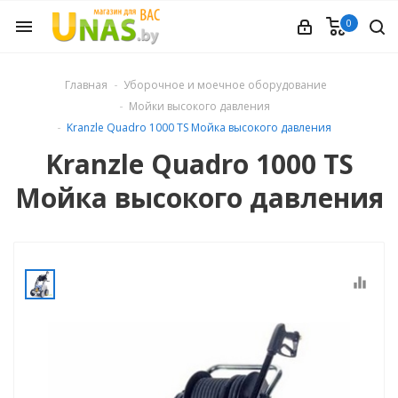
0
menu
ечное
Главная
Уборочное и моечное оборудование
Мойки высокого давления
вления
Kranzle Quadro 1000 TS Мойка высокого давления
Kranzle Quadro 1000 TS
и обуви
Мойка высокого давления
ины
equalizer
 техника