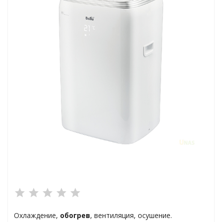
ха
а
плексы
анции
ы
Охлаждение,
обогрев
, вентиляция, осушение.