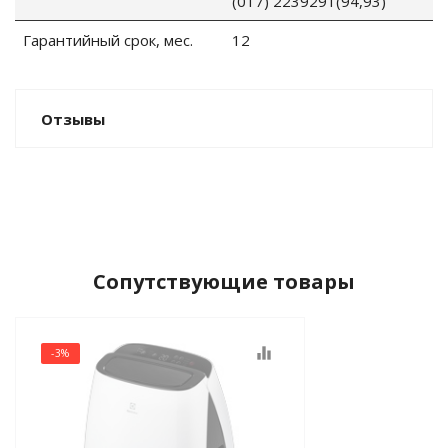
(017) 2239291(94,93)
Гарантийный срок, мес.
12
Отзывы
Сопутствующие товары
equalizer
-3%