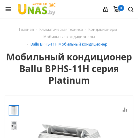
0
menu
ечное
Главная
Климатическая техника
Кондиционеры
Мобильные кондиционеры
вления
Ballu BPHS-11H Мобильный кондиционер
Мобильный кондиционер
и обуви
Ballu BPHS-11H серия
Platinum
ины
 техника
equalizer