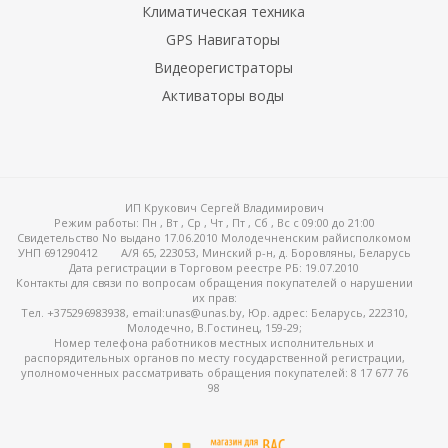
Климатическая техника
GPS Навигаторы
Видеорегистраторы
Активаторы воды
ИП Крукович Сергей Владимирович
Режим работы:
Пн , Вт , Ср , Чт , Пт , Сб , Вс c 09:00 до 21:00
Свидетельство No выдано 17.06.2010 Молодечненским райисполкомом
УНП 691290412
А/Я 65, 223053, Минский р-н, д. Боровляны, Беларусь
Дата регистрации в Торговом реестре РБ: 19.07.2010
Контакты для связи по вопросам обращения покупателей о нарушении
их прав:
Тел. +375296983938, email:unas@unas.by, Юр. адрес: Беларусь, 222310,
Молодечно, В.Гостинец, 159-29;
Номер телефона работников местных исполнительных и
распорядительных органов по месту государственной регистрации,
уполномоченных рассматривать обращения покупателей: 8 17 677 76
98