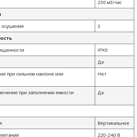
230 м3/час
и
в осушения
3
ность
щищенности
IPX0
Да
ие при сильном наклоне или
Нет
лючение при заполнении емкости
Да
я
Вертикальное
опитания
220-240 В