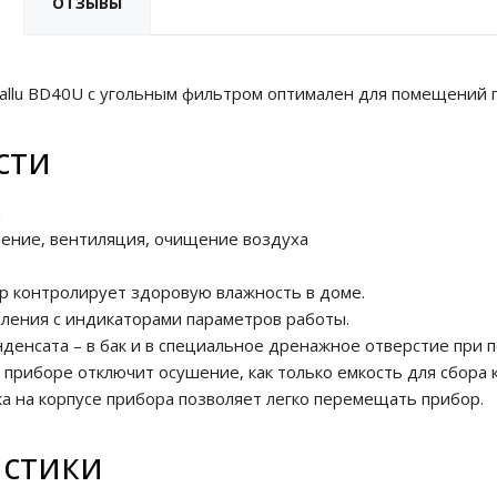
ОТЗЫВЫ
allu BD40U с угольным фильтром оптимален для помещений 
сти
а
ение, вентиляция, очищение воздуха
р контролирует здоровую влажность в доме.
вления с индикаторами параметров работы.
нденсата – в бак и в специальное дренажное отверстие при 
 приборе отключит осушение, как только емкость для сбора 
а на корпусе прибора позволяет легко перемещать прибор.
истики