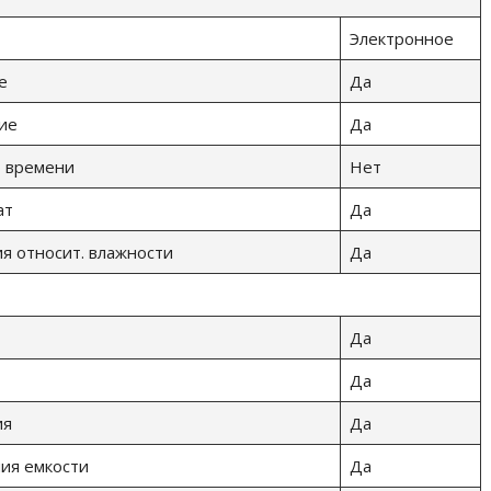
Электронное
е
Да
ие
Да
о времени
Нет
ат
Да
я относит. влажности
Да
Да
Да
ия
Да
ия емкости
Да