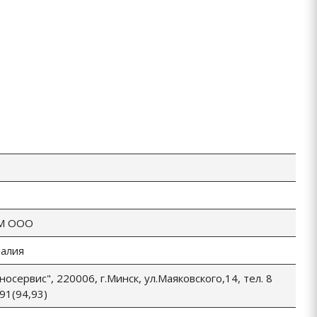
-М ООО
талия
осервис", 220006, г.Минск, ул.Маяковского,14, тел. 8
91(94,93)