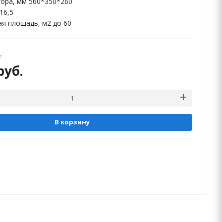
ора, мм 560*350*260
 16,5
я площадь, м2 до 60
.
руб.
В корзину