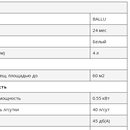
BALLU
24 мес
Белый
ем)
4 л
мещ. площадью до
60 м2
сть
 мощность
0.55 кВт
ь л/сутки
40 л/сут
45 дб(А)