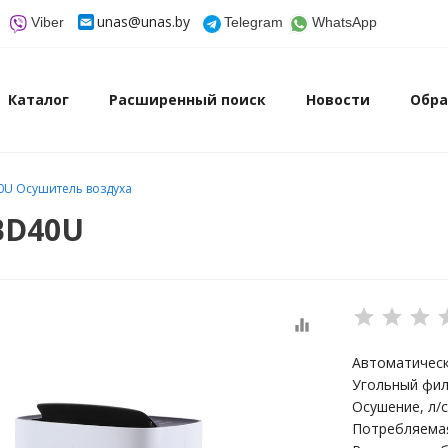
unas@unas.by
Viber
Telegram
WhatsApp
Каталог
Расширенный поиск
Новости
Обра
40U Осушитель воздуха
BD40U
equalizer
Автоматическ
Угольный фи
Осушение, л/с
Потребляемая