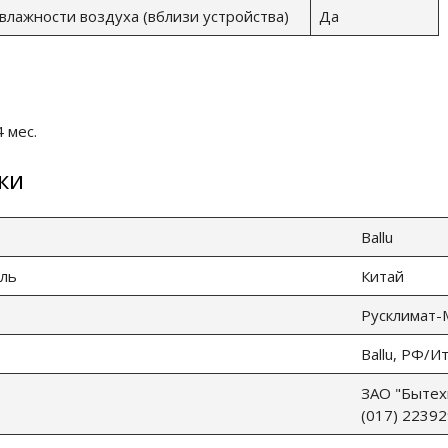
влажности воздуха (вблизи устройства)
Да
 мес.
ки
Ballu
ль
Китай
Русклимат
Ballu, РФ/И
ЗАО "Бытехн
(017) 22392