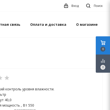
Вход
Поиск
тная связь
Оплата и доставка
О магазине
0
equalizer
0
ий контроль уровня влажности.
льтр
ут 40,0
 мощность , Вт 550