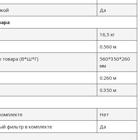
лкой
Да
вара
16,5 кг
0.560 м
 товара (В*Ш*Г)
560*350*260
мм
0.260 м
0.350 м
комплекте
Нет
й фильтр в комплекте
Да