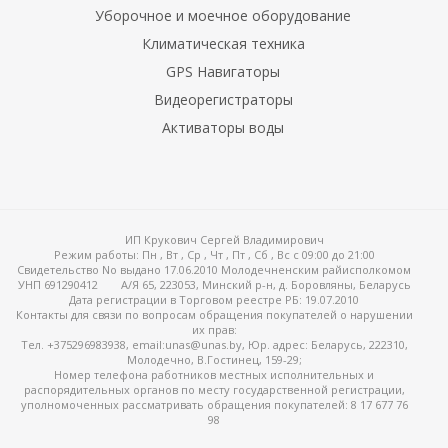
Уборочное и моечное оборудование
Климатическая техника
GPS Навигаторы
Видеорегистраторы
Активаторы воды
ИП Крукович Сергей Владимирович
Режим работы:
Пн , Вт , Ср , Чт , Пт , Сб , Вс c 09:00 до 21:00
Свидетельство No выдано 17.06.2010 Молодечненским райисполкомом
УНП 691290412
А/Я 65, 223053, Минский р-н, д. Боровляны, Беларусь
Дата регистрации в Торговом реестре РБ: 19.07.2010
Контакты для связи по вопросам обращения покупателей о нарушении
их прав:
Тел. +375296983938, email:unas@unas.by, Юр. адрес: Беларусь, 222310,
Молодечно, В.Гостинец, 159-29;
Номер телефона работников местных исполнительных и
распорядительных органов по месту государственной регистрации,
уполномоченных рассматривать обращения покупателей: 8 17 677 76
98