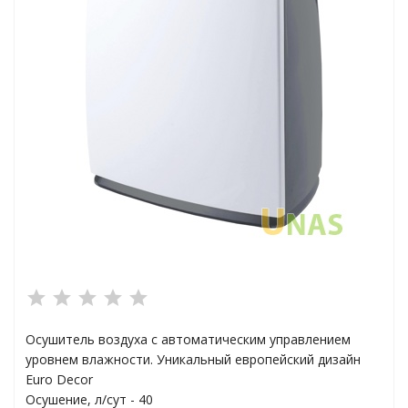
ха
а
плексы
анции
Осушитель воздуха с автоматическим управлением
уровнем влажности. Уникальный европейский дизайн
ы
Euro Decor
Осушение, л/сут - 40