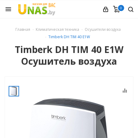
0
menu
ечное
Главная
Климатическая техника
Осушители воздуха
Timberk DH TIM 40 E1W
вления
Timberk DH TIM 40 E1W
Осушитель воздуха
и обуви
ины
equalizer
 техника