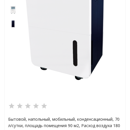
ха
а
плексы
анции
Бытовой, напольный, мобильный, конденсационный, 70
ы
л/сутки, площадь помещения 90 м2, Расход воздуха 180