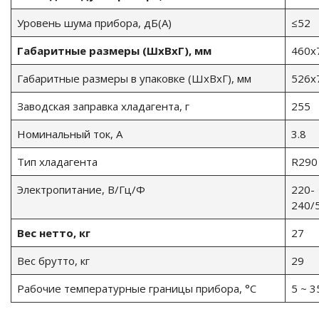
Уровень шума прибора, дБ(А)
≤52
Габаритные размеры (ШxВxГ), мм
460x
Габаритные размеры в упаковке (ШxВxГ), мм
526x
Заводская заправка хладагента, г
255
Номинальный ток, А
3.8
Тип хладагента
R290
Электропитание, В/Гц/Ф
220-
240/
Вес нетто, кг
27
Вес брутто, кг
29
Рабочие температурные границы прибора, °C
5 ~ 3