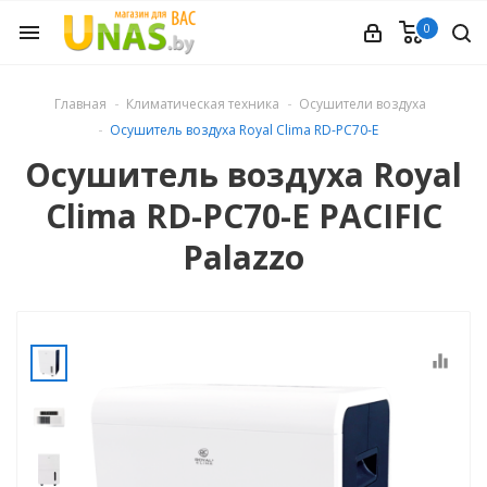
0
menu
ечное
Главная
Климатическая техника
Осушители воздуха
Осушитель воздуха Royal Clima RD-PC70-E
вления
Осушитель воздуха Royal
Clima RD-PC70-E PACIFIC
и обуви
Palazzo
ины
equalizer
 техника