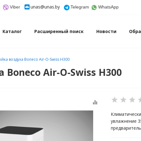
unas@unas.by
Viber
Telegram
WhatsApp
Каталог
Расширенный поиск
Новости
Обра
йка воздуха Boneco Air-O-Swiss H300
 Boneco Air-O-Swiss H300
equalizer
Климатически
увлажнение 3
предваритель