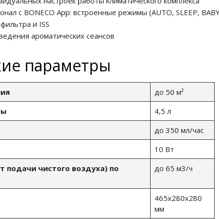
видуальных настроек работы климатического комплекса
нал с BONECO App: встроенные режимы (AUTO, SLEEP, BABY),
фильтра и ISS
оведения ароматических сеансов
кие параметры
ия
до 50 м²
ды
4,5 л
до 350 мл/час
10 Вт
т подачи чистого воздуха) по
до 65 м3/ч
465x280x280
мм