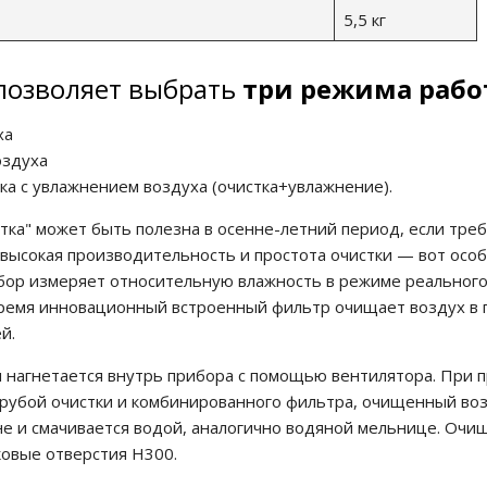
5,5 кг
позволяет выбрать
три режима раб
ха
оздуха
а с увлажнением воздуха (очистка+увлажнение).
тка" может быть полезна в осенне-летний период, если треб
высокая производительность и простота очистки — вот осо
бор измеряет относительную влажность в режиме реального
 время инновационный встроенный фильтр очищает воздух в
й.
 нагнетается внутрь прибора с помощью вентилятора. При п
убой очистки и комбинированного фильтра, очищенный возд
не и смачивается водой, аналогично водяной мельнице. Оч
овые отверстия H300.