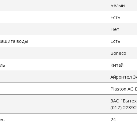
Белый
Есть
Нет
защита воды
Есть
Boneco
ль
Китай
Айронтел З
Plaston AG
ЗАО "Бытехн
(017) 22392
ес.
24