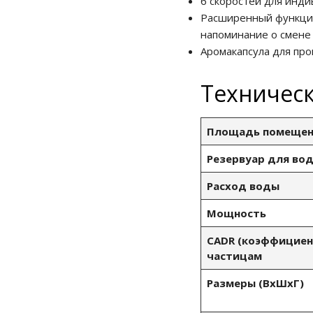
6 скоростей для инди
Расширенный функцио
напоминание о смене 
Аромакапсула для пр
Техничес
Площадь помещен
Резервуар для во
Расход воды
Мощность
CADR (коэффициен
частицам
Размеры (ВxШxГ)