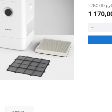
1 280,00
ру
1 170,