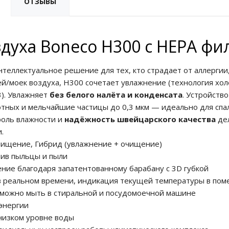
ОТЗЫВЫ
духа Boneco H300 с HEPA фи
теллектуальное решение для тех, кто страдает от аллергии,
й/моек воздуха, H300 сочетает увлажнение (технология хол
3). Увлажняет
без белого налёта и конденсата
. Устройств
тных и мельчайшие частицы до 0,3 мкм — идеально для спал
роль влажности и
надёжность швейцарского качества
дел
.
Очищение, Гибрид (увлажнение + очищение)
ив пыльцы и пыли
ние благодаря запатентованному барабану с 3D губкой
в реальном времени, индикация текущей температуры в по
можно мыть в стиральной и посудомоечной машине
энергии
низком уровне воды