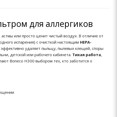
льтром для аллергиков
 астмы или просто ценит чистый воздух. В отличие от
одного испарения) с очисткой настоящим
HEPA-
о эффективно удаляет пыльцу, пылевых клещей, споры
ьни, детской или рабочего кабинета.
Тихая работа
,
ают Boneco H300 выбором тех, кто заботится о
мещении