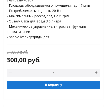
Ультразвуковой
торы
- Площадь обслуживаемого помещения до 47 м.кв
- Потребляемая мощность 20 Вт
ды
- Максимальный расход воды 295 гр/ч
- Объем бака для воды 3,6 литра
- Механическое управление, гигростат, функция
ароматизации
- nano-silver картридж для
310,00
руб.
300,00
руб.
В корзину