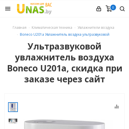
0
menu
ечное
Главная
Климатическая техника
Увлажнители воздуха
Boneco U201a Увлажнитель воздуха ультразвуковой
вления
Ультразвуковой
увлажнитель воздуха
и обуви
Boneco U201a, скидка при
заказе через сайт
ины
 техника
equalizer