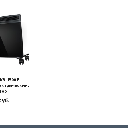
H/B-1500 E
ектрический,
тор
руб.