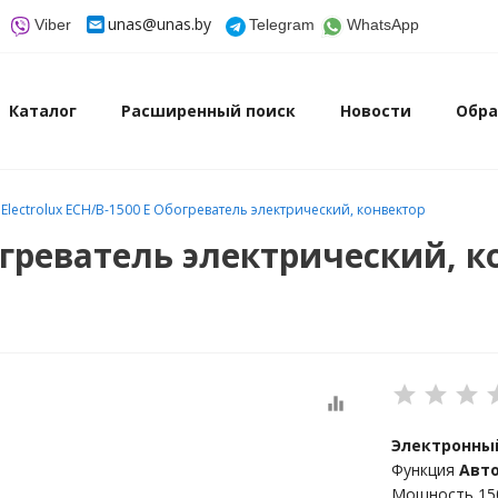
unas@unas.by
Viber
Telegram
WhatsApp
Каталог
Расширенный поиск
Новости
Обра
Electrolux ECH/B-1500 E Обогреватель электрический, конвектор
богреватель электрический, 
equalizer
Электронны
Функция
Авт
Мощность 15