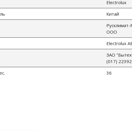
Electrolux
ль
Китай
Русклимат
ООО
Electrolux A
ЗАО "Бытехн
(017) 22392
ес.
36