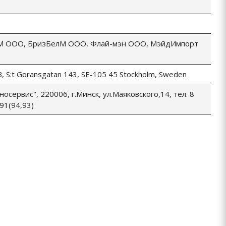
-М ООО, БризБелМ ООО, Флай-мэн ООО, МэйдИмпорт
B, S:t Goransgatan 143, SE-105 45 Stockholm, Sweden
осервис", 220006, г.Минск, ул.Маяковского,14, тел. 8
91(94,93)