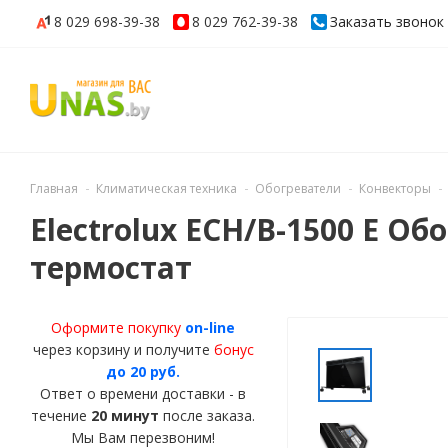
8 029
698-39-38
8 029
762-39-38
Заказать звонок
Главная
Климатическая техника
Обогреватели
Конвекторы
Electrolux ECH/B-1500 E О
термостат
Оформите покупку
on-line
через корзину и получите
бонус
до 20 руб.
Ответ о времени доставки - в
течение
20 минут
после заказа.
Мы Вам перезвоним!