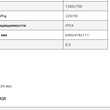
1500/750
/Гц
220/50
защищенности
IP24
, мм
640x418x111
6,5
 36 мес.
ки