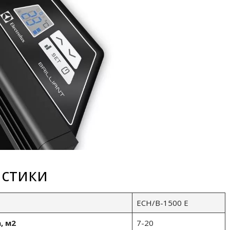
истики
ECH/B-1500 E
, м2
7-20