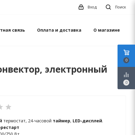
Вход
Поиск
тная связь
Оплата и доставка
О магазине
0
конвектор, электронный
equalizer
0
й
термостат, 24-часовой
таймер
,
LED-дисплей
.
орестарт
00/750 Вт