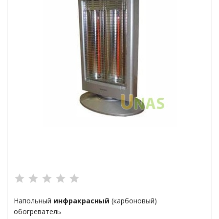
ха
а
плексы
анции
Напольный
инфракрасный
(карбоновый)
ы
обогреватель