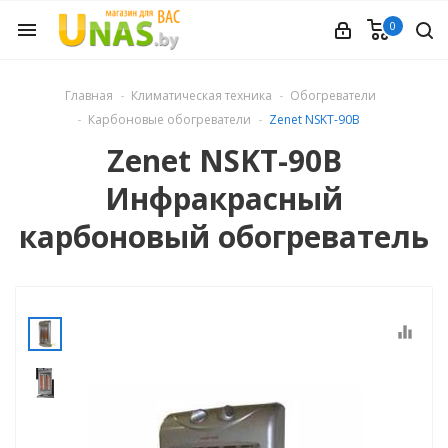
0
menu
ечное
Главная
Климатическая техника
Обогреватели
Карбоновые обогреватели
Zenet NSKT-90B
вления
Zenet NSKT-90B
Инфракрасный
и обуви
карбоновый обогреватель
ины
equalizer
 техника