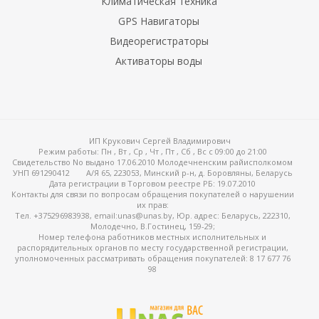
Климатическая техника
GPS Навигаторы
Видеорегистраторы
Активаторы воды
ИП Крукович Сергей Владимирович
Режим работы:
Пн , Вт , Ср , Чт , Пт , Сб , Вс c 09:00 до 21:00
Свидетельство No выдано 17.06.2010 Молодечненским райисполкомом
УНП 691290412
А/Я 65, 223053, Минский р-н, д. Боровляны, Беларусь
Дата регистрации в Торговом реестре РБ: 19.07.2010
Контакты для связи по вопросам обращения покупателей о нарушении
их прав:
Тел. +375296983938, email:unas@unas.by, Юр. адрес: Беларусь, 222310,
Молодечно, В.Гостинец, 159-29;
Номер телефона работников местных исполнительных и
распорядительных органов по месту государственной регистрации,
уполномоченных рассматривать обращения покупателей: 8 17 677 76
98