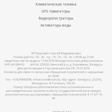
Климатическая техника
GPS Навигаторы
Видеорегистраторы
Активаторы воды
ИП Крукович Сергей Владимирович
Режим работы:
Пн , Вт , Ср , Чт , Пт , Сб , Вс c 09:00 до 21:00
Свидетельство No выдано 17.06.2010 Молодечненским райисполкомом
УНП 691290412
А/Я 65, 223053, Минский р-н, д. Боровляны, Беларусь
Дата регистрации в Торговом реестре РБ: 19.07.2010
Контакты для связи по вопросам обращения покупателей о нарушении
их прав:
Тел. +375296983938, email:unas@unas.by, Юр. адрес: Беларусь, 222310,
Молодечно, В.Гостинец, 159-29;
Номер телефона работников местных исполнительных и
распорядительных органов по месту государственной регистрации,
уполномоченных рассматривать обращения покупателей: 8 17 677 76
98