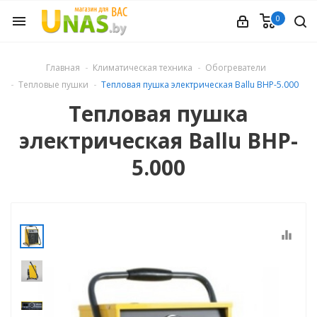
0
menu
ечное
Главная
Климатическая техника
Обогреватели
Тепловые пушки
Тепловая пушка электрическая Ballu BHP-5.000
вления
Тепловая пушка
электрическая Ballu BHP-
и обуви
5.000
ины
equalizer
 техника