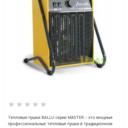
ха
а
плексы
анции
Тепловые пушки BALLU серии MASTER – это мощные
ы
профессиональные тепловые пушки в традиционном