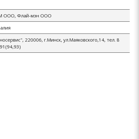
-М ООО, Флай-мэн ООО
талия
осервис", 220006, г.Минск, ул.Маяковского,14, тел. 8
91(94,93)