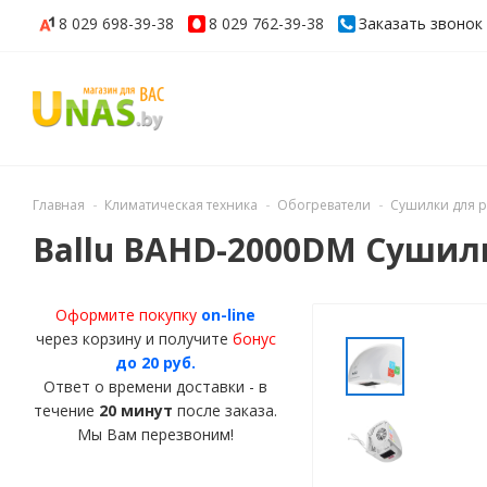
8 029
698-39-38
8 029
762-39-38
Заказать звонок
Главная
Климатическая техника
Обогреватели
Сушилки для р
Ballu BAHD-2000DM Сушил
Оформите покупку
on-line
через корзину и получите
бонус
до 20 руб.
Ответ о времени доставки - в
течение
20 минут
после заказа.
Мы Вам перезвоним!