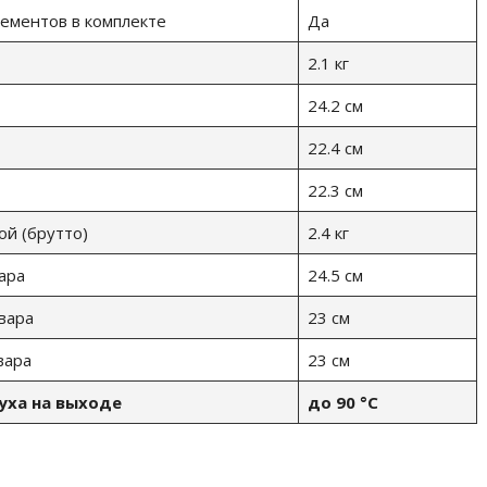
ементов в комплекте
Да
2.1 кг
24.2 см
22.4 см
22.3 см
ой (брутто)
2.4 кг
ара
24.5 см
вара
23 см
вара
23 см
уха на выходе
до 90 °С