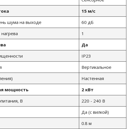
тока
15 м/с
ень шума на выходе
60 дБ
 нагрева
1
ева
Да
щищенности
IP23
я
Вертикальное
ления)
Настенная
ая мощность
2 кВт
питания, В
220 - 240 В
Да (с вилкой)
0.8 м