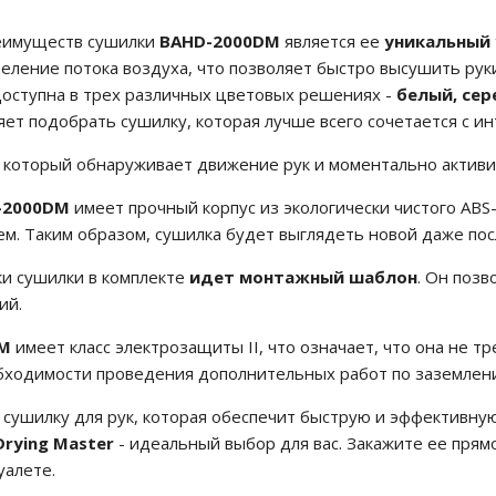
еимуществ сушилки
BAHD-2000DM
является ее
уникальный 
ление потока воздуха, что позволяет быстро высушить руки
оступна в трех различных цветовых решениях -
белый, се
ет подобрать сушилку, которая лучше всего сочетается с 
, который обнаруживает движение рук и моментально активир
D-2000DM
имеет прочный корпус из экологически чистого ABS-
м. Таким образом, сушилка будет выглядеть новой даже пос
ки сушилки в комплекте
идет монтажный шаблон
. Он позв
ий.
M
имеет класс электрозащиты II, что означает, что она не т
бходимости проведения дополнительных работ по заземлен
 сушилку для рук, которая обеспечит быструю и эффективну
 Drying Master
- идеальный выбор для вас. Закажите ее прям
уалете.