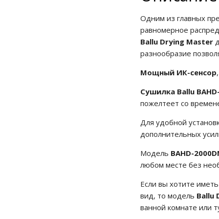
Одним из главных пр
равномерное распреде
Ballu Drying Master
д
разнообразие позволя
Мощный ИК-сенсор
Сушилка Ballu BAH
пожелтеет со времене
Для удобной установ
дополнительных усил
Модель
BAHD-2000D
любом месте без нео
Если вы хотите иметь
вид, то модель
Ballu
ванной комнате или т