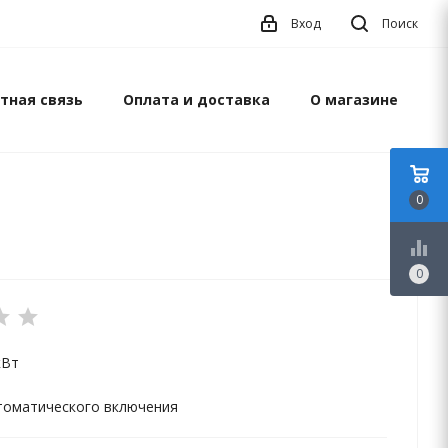
Вход
Поиск
тная связь
Оплата и доставка
О магазине
0
equalizer
0
кВт
томатического включения