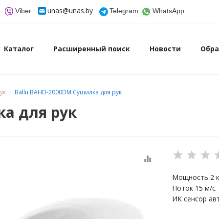
unas@unas.by
Viber
Telegram
WhatsApp
Каталог
Расширенный поиск
Новости
Обра
ук
Ballu BAHD-2000DM Сушилка для рук
ка для рук
equalizer
Мощность 2 
Поток 15 м/с
ИК сенсор ав