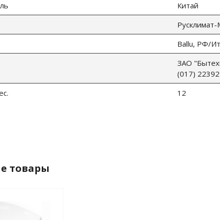
ль
Китай
Русклимат
Ballu, РФ/И
ЗАО "Бытехн
(017) 22392
ес.
12
е товары