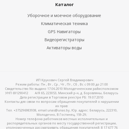
Каталог
Уборочное и моечное оборудование
Климатическая техника
GPS Навигаторы
Видеорегистраторы
Активаторы воды
ИП Крукович Сергей Владимирович
Режим работы:
Пн , Вт , Ср , Чт , Пт , Сб , Вс c 09:00 до 21:00
Свидетельство No выдано 17.06.2010 Молодечненским райисполкомом
УНП 691290412
А/Я 65, 223053, Минский р-н, д. Боровляны, Беларусь
Дата регистрации в Торговом реестре РБ: 19.07.2010
Контакты для связи по вопросам обращения покупателей о нарушении
их прав:
Тел. +375296983938, email:unas@unas.by, Юр. адрес: Беларусь, 222310,
Молодечно, В.Гостинец, 159-29;
Номер телефона работников местных исполнительных и
распорядительных органов по месту государственной регистрации,
уполномоченных рассматривать обращения покупателей: 8 17 677 76