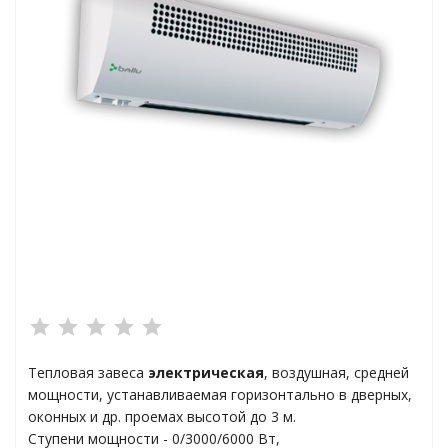
ха
а
плексы
анции
Тепловая завеса
электрическая
, воздушная, средней
мощности, устанавливаемая горизонтально в дверных,
ы
оконных и др. проемах высотой до 3 м.
Ступени мощности - 0/3000/6000 Вт,