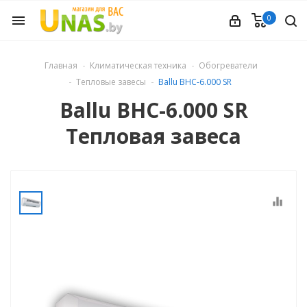
0
menu
ечное
Главная
Климатическая техника
Обогреватели
Тепловые завесы
Ballu BHC-6.000 SR
вления
Ballu BHC-6.000 SR
Тепловая завеса
и обуви
ины
equalizer
 техника