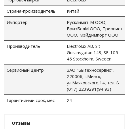
Страна-производитель
Китай
Импортер
Русклимат-М ООО,
БризБелМ ООО, Триовист
ООО, МэйдИмпорт ООО
Производитель
Electrolux AB, S:t
Goransgatan 143, SE-105
45 Stockholm, Sweden
Сервисный центр
ЗАО "Бытехносервис",
220006, г.Минск,
ул.Маяковского,14, тел. 8
(017) 2239291(94,93)
Гарантийный срок, мес.
24
Отзывы