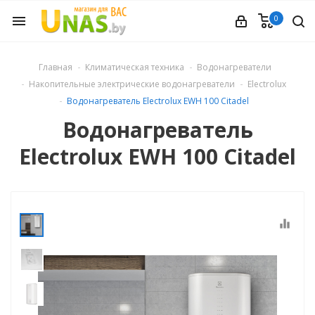
0
menu
ечное
Главная
Климатическая техника
Водонагреватели
Накопительные электрические водонагреватели
Electrolux
вления
Водонагреватель Electrolux EWH 100 Citadel
Водонагреватель
и обуви
Electrolux EWH 100 Citadel
ины
equalizer
 техника