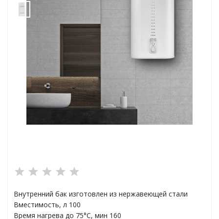
ха
а
плексы
анции
Внутренний бак изготовлен из нержавеющей стали
ы
Вместимость, л 100
Время нагрева до 75°С, мин 160