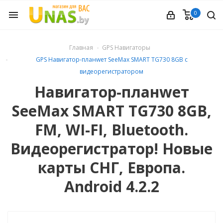
0
menu
ечное
Главная
GPS Навигаторы
GPS Навигатор-планwет SeeMax SMART TG730 8GB с
вления
видеорегистратором
Навигатор-планwет
и обуви
SeeMax SMART TG730 8GB,
FM, WI-FI, Bluetooth.
ины
Видеорегистратор! Новые
карты СНГ, Европа.
 техника
Android 4.2.2