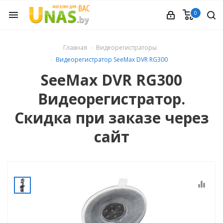
0
menu
ечное
Главная
Видеорегистраторы
Видеорегистратор SeeMax DVR RG300
вления
SeeMax DVR RG300
Видеорегистратор.
и обуви
Скидка при заказе через
сайт
ины
 техника
equalizer