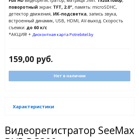
Full HD
видеорегистратор, матрица 5Мп.
1920x1080p
,
торы
поворотный
экран:
TFT, 2.0"
, память: microSDHC,
детектор движения,
ИК-подсветка
, запись звука,
ды
встроенный динамик, USB, HDMI, AV-выход. Скорость
съемки:
до 60 к/с
*АКЦИЯ! +
Дисконтная карта Potrebitel.by
159,00
руб.
Нет в наличии
Характеристики
Видеорегистратор SeeMax